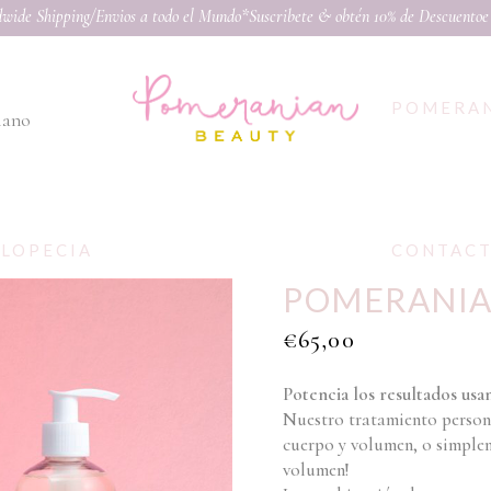
wide Shipping/Envios a todo el Mundo*Suscribete & obtén 10% de Descuento
e
POMERA
liano
ALOPECIA
CONTAC
POMERANIA
€
65,00
Potencia los resultados us
Nuestro tratamiento persona
cuerpo y volumen, o simple
volumen!