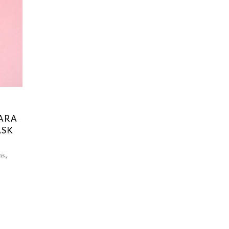
ARA
ASK
,
as