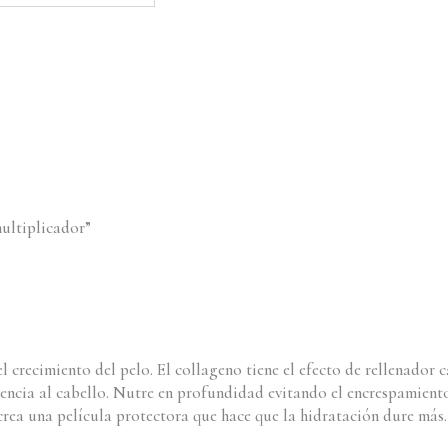
ultiplicador”
 crecimiento del pelo. El collageno tiene el efecto de rellenador c
tencia al cabello. Nutre en profundidad evitando el encrespamiento 
 crea una película protectora que hace que la hidratación dure más.