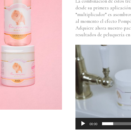
La combinación de estos tr
desde su primera aplicación
“multiplicador” es asombro
al momento el efecto Pompó
Adquiere ahora nuestro pack
resultados de peluquería en
Reproductor
de
vídeo
00:00