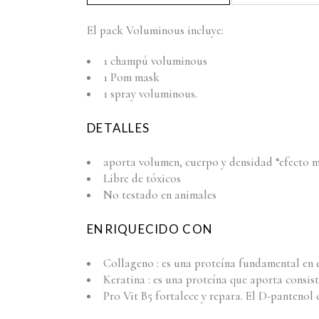
El pack Voluminous incluye:
1 champú voluminous
1 Pom mask
1 spray voluminous.
DETALLES
aporta volumen, cuerpo y densidad “efecto m
Libre de tóxicos
No testado en animales
ENRIQUECIDO CON
Collageno : es una proteína fundamental en el
Keratina : es una proteína que aporta consis
Pro Vit B5 fortalece y repara. El D-pantenol