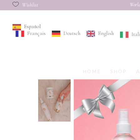
Wishlist
World
Español
Français
Deutsch
English
Ita
HOME
SHOP