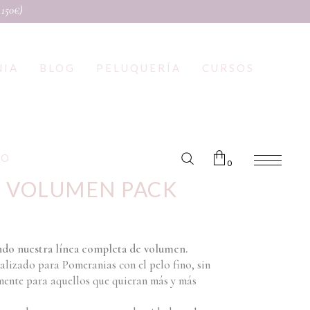
 150€)
NIA
BLOG
PELUQUERÍA
CURSOS
TO
0
 VOLUMEN PACK
No products in the cart.
ando nuestra línea completa de volumen.
lizado para Pomeranias con el pelo fino, sin
mente para aquellos que quieran más y más