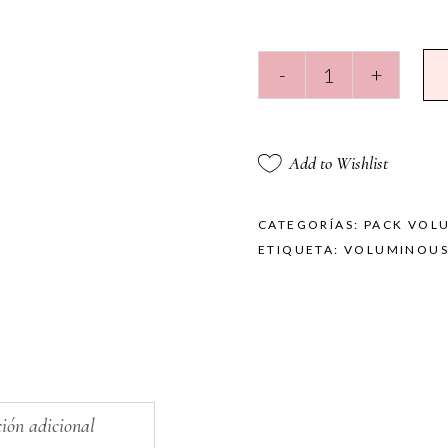
Pomerania
-
+
Volumen
Pack
quantity
Add to Wishlist
CATEGORÍAS:
PACK VOL
ETIQUETA:
VOLUMINOUS
ión adicional