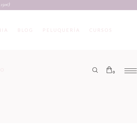
 150€)
NIA
BLOG
PELUQUERÍA
CURSOS
TO
0
Nessun prodotto nel carrello.