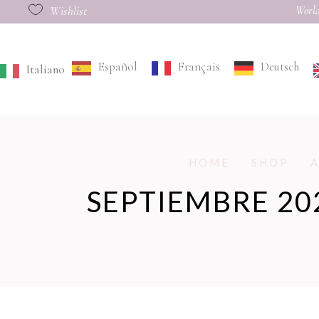
Wishlist
World
Español
Français
Deutsch
Italiano
HOME
SHOP
SEPTIEMBRE 20