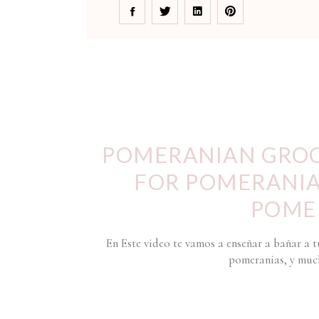
POMERANIAN GROO
FOR POMERANIA
POME
En Este video te vamos a enseñar a bañar a 
pomeranias, y much