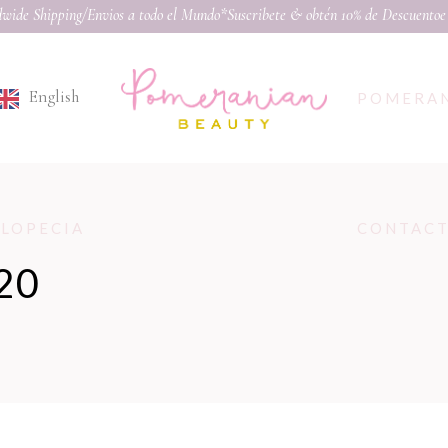
wide Shipping/Envios a todo el Mundo*Suscribete & obtén 10% de Descuento
e
English
POMERA
ALOPECIA
CONTAC
20