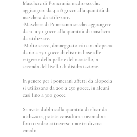
Maschere di Pomerania medio-secche:
aggiungere da 4 a 8 gocce alla quantità di
maschera da utilizzare.
-Maschere di Pomerania secche: aggiungere
da 10 a 30 gocce alla quantità di maschera
da utilizzare.
-Molto secco, danneggiato e/o con alopecia:
da 60 a 250 gocce di elisir in base alle
esigenze della pelle e del mantello, a
seconda del livello di disidratazione.
In genere per i pomerani affetti da alopecia
si utilizzano da 200 a 250 gocce, in alcuni
casi fino a 300 gocce.
Se avete dubbi sulla quantità di elisir da
utilizzare, potete consultarci inviandoci
foto o video attraverso i nostri diversi
canali: