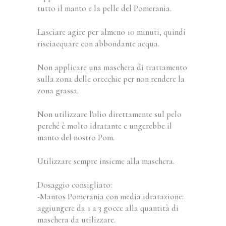
tutto il manto e la pelle del Pomerania.
Lasciare agire per almeno 10 minuti, quindi
risciacquare con abbondante acqua.
Non applicare una maschera di trattamento
sulla zona delle orecchie per non rendere la
zona grassa.
Non utilizzare l'olio direttamente sul pelo
perché è molto idratante e ungerebbe il
manto del nostro Pom.
Utilizzare sempre insieme alla maschera.
Dosaggio consigliato:
-Mantos Pomerania con media idratazione:
aggiungere da 1 a 3 gocce alla quantità di
maschera da utilizzare.