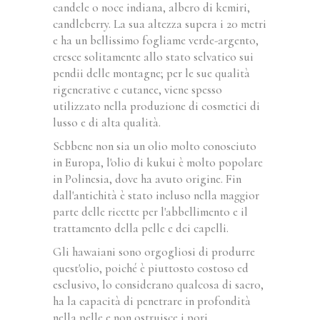
candele o noce indiana, albero di kemiri,
candleberry. La sua altezza supera i 20 metri
e ha un bellissimo fogliame verde-argento,
cresce solitamente allo stato selvatico sui
pendii delle montagne; per le sue qualità
rigenerative e cutanee, viene spesso
utilizzato nella produzione di cosmetici di
lusso e di alta qualità.
Sebbene non sia un olio molto conosciuto
in Europa, l'olio di kukui è molto popolare
in Polinesia, dove ha avuto origine. Fin
dall'antichità è stato incluso nella maggior
parte delle ricette per l'abbellimento e il
trattamento della pelle e dei capelli.
Gli hawaiani sono orgogliosi di produrre
quest'olio, poiché è piuttosto costoso ed
esclusivo, lo considerano qualcosa di sacro,
ha la capacità di penetrare in profondità
nella pelle e non ostruisce i pori.